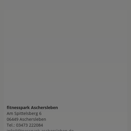
fitnesspark Aschersleben
Am Spittelsberg 6
06449 Aschersleben
Tel.:
03473 222084
info@fitnesspark-aschersleben.de