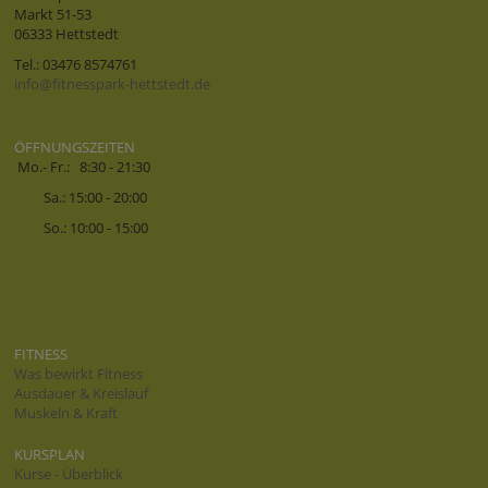
Markt 51-53
06333 Hettstedt
Tel.: 03476 8574761
info@fitnesspark-hettstedt.de
ÖFFNUNGSZEITEN
Mo.- Fr.: 8:30 - 21:30
Sa.: 15:00 - 20:00
So.: 10:00 - 15:00
FITNESS
Was bewirkt Fitness
Ausdauer & Kreislauf
Muskeln & Kraft
KURSPLAN
Kurse - Überblick